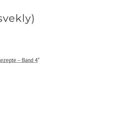
svekly)
Rezepte – Band 4
“