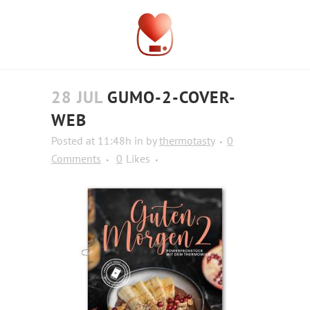
28 JUL
GUMO-2-COVER-
WEB
Posted at 11:48h
in
by
thermotasty
0
Comments
0
Likes