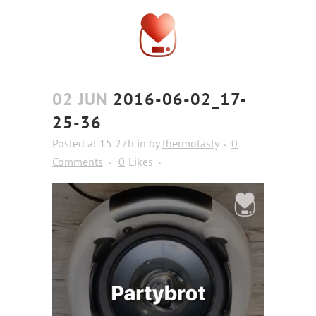
02 JUN
2016-06-02_17-
25-36
Posted at 15:27h
in
by
thermotasty
0
Comments
0
Likes