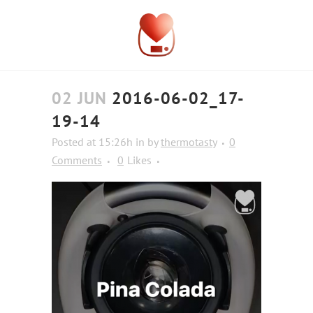
02 JUN
2016-06-02_17-
19-14
Posted at 15:26h
in
by
thermotasty
0
Comments
0
Likes