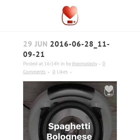
29 JUN
2016-06-28_11-
09-21
Posted at 16:14h
in
by
thermotasty
0
Comments
0
Likes