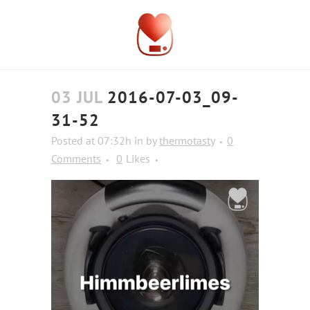
03 JUL
2016-07-03_09-
31-52
Posted at 07:32h
in
by
thermotasty
0
Comments
0
Likes