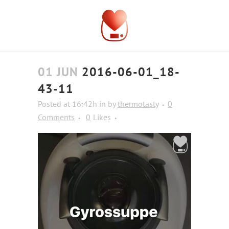
01 JUN
2016-06-01_18-
43-11
Posted at 16:42h
in
by
thermotasty
0
Comments
0
Likes