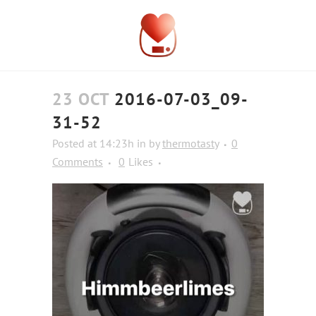
23 OCT
2016-07-03_09-
31-52
Posted at 14:23h
in
by
thermotasty
0
Comments
0
Likes