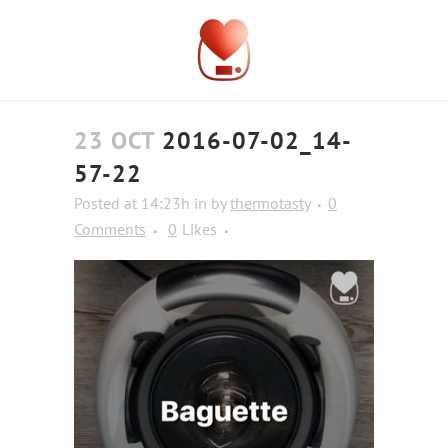
23 OCT
2016-07-02_14-
57-22
Posted at 14:23h
in
by
thermotasty
0
Comments
0
Likes