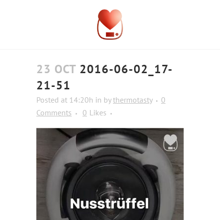
23 OCT
2016-06-02_17-
21-51
Posted at 14:20h
in
by
thermotasty
0
Comments
0
Likes