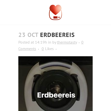
23 OCT
ERDBEEREIS
Posted at 14:19h
in
by
thermotasty
0
Comments
0
Likes