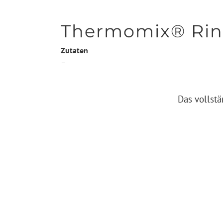
Thermomix® Rind
Zutaten
–
Das vollstä