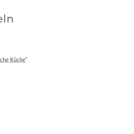
eln
sche Küche
“