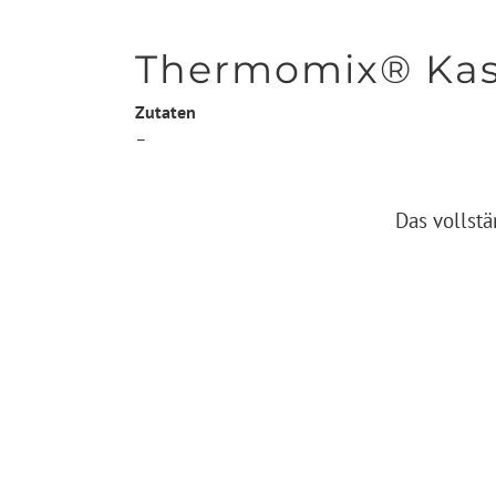
Thermomix® Kass
Zutaten
–
Das vollstä