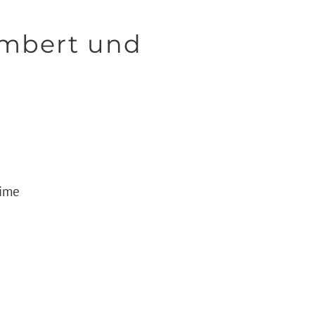
mbert und
time