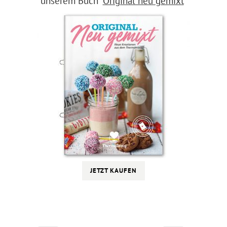
unserem Buch “
Original neu gemixt
“
JETZT KAUFEN