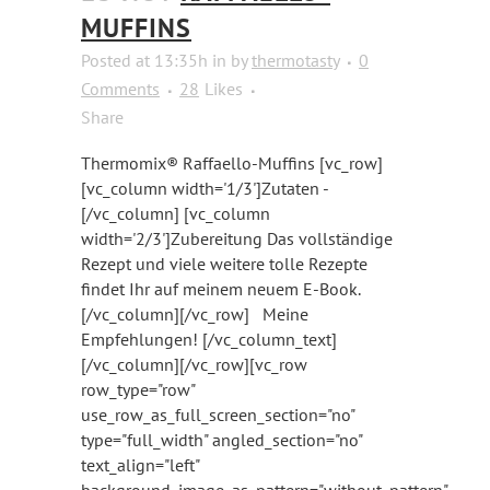
MUFFINS
Posted at 13:35h
in
by
thermotasty
0
Comments
28
Likes
Share
Thermomix® Raffaello-Muffins [vc_row]
[vc_column width='1/3']Zutaten -
[/vc_column] [vc_column
width='2/3']Zubereitung Das vollständige
Rezept und viele weitere tolle Rezepte
findet Ihr auf meinem neuem E-Book.
[/vc_column][/vc_row] Meine
Empfehlungen! [/vc_column_text]
[/vc_column][/vc_row][vc_row
row_type="row"
use_row_as_full_screen_section="no"
type="full_width" angled_section="no"
text_align="left"