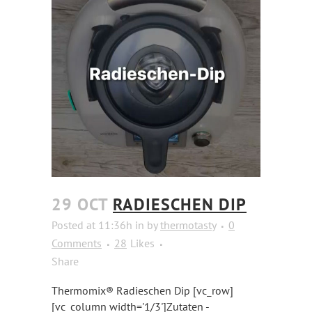
29 OCT
RADIESCHEN DIP
Posted at 11:36h
in
by
thermotasty
0
Comments
28
Likes
Share
Thermomix® Radieschen Dip [vc_row]
[vc_column width='1/3']Zutaten -