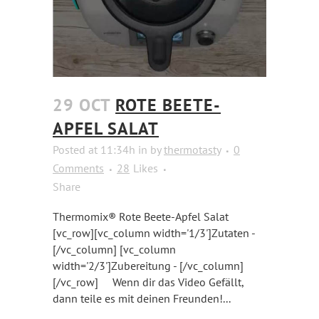
29 OCT
ROTE BEETE-
APFEL SALAT
Posted at 11:34h
in
by
thermotasty
0
Comments
28
Likes
Share
Thermomix® Rote Beete-Apfel Salat
[vc_row][vc_column width='1/3']Zutaten -
[/vc_column] [vc_column
width='2/3']Zubereitung - [/vc_column]
[/vc_row] Wenn dir das Video Gefällt,
dann teile es mit deinen Freunden!...