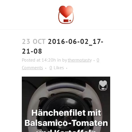
23 OCT
2016-06-02_17-
21-08
Posted at 14:20h
in
by
thermotasty
0
Comments
0
Likes